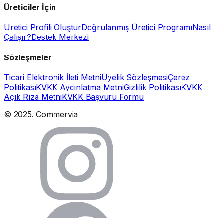
Üreticiler İçin
Üretici Profili Oluştur
Doğrulanmış Üretici Programı
Nasıl
Çalışır?
Destek Merkezi
Sözleşmeler
Ticari Elektronik İleti Metni
Üyelik Sözleşmesi
Çerez
Politikası
KVKK Aydınlatma Metni
Gizlilik Politikası
KVKK
Açık Rıza Metni
KVKK Başvuru Formu
© 2025. Commervia