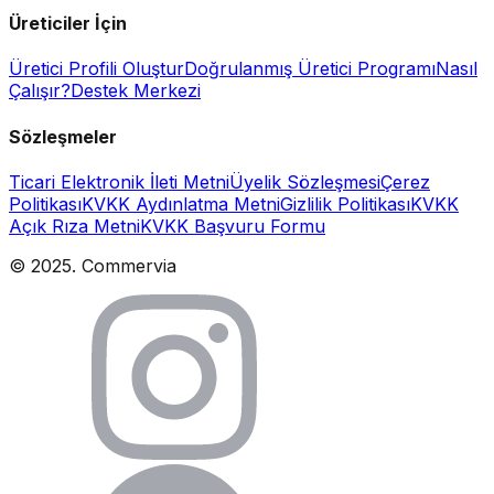
Üreticiler İçin
Üretici Profili Oluştur
Doğrulanmış Üretici Programı
Nasıl
Çalışır?
Destek Merkezi
Sözleşmeler
Ticari Elektronik İleti Metni
Üyelik Sözleşmesi
Çerez
Politikası
KVKK Aydınlatma Metni
Gizlilik Politikası
KVKK
Açık Rıza Metni
KVKK Başvuru Formu
© 2025. Commervia